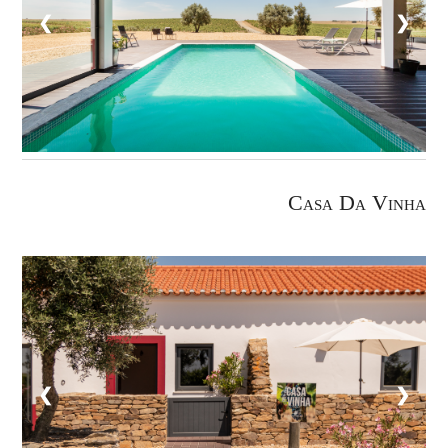
❮
❯
Casa Da Vinha
❮
❯